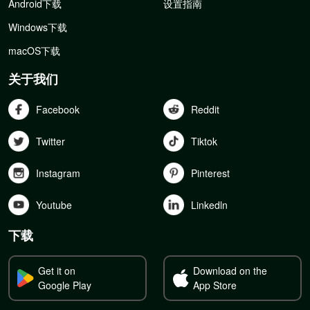
Android下载
设置指南
Windows下载
macOS下载
关于我们
Facebook
Reddit
Twitter
Tiktok
Instagram
Pinterest
Youtube
Linkedln
下载
Get it on
Download on the
Google Play
App Store